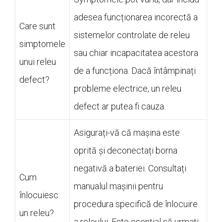
adesea funcționarea incorectă a
Care sunt
sistemelor controlate de releu
simptomele
sau chiar incapacitatea acestora
unui releu
de a funcționa. Dacă întâmpinați
defect?
probleme electrice, un releu
defect ar putea fi cauza.
Asigurați-vă că mașina este
oprită și deconectați borna
negativă a bateriei. Consultați
Cum
manualul mașinii pentru
înlocuiesc
procedura specifică de înlocuire
un releu?
a releului. Este esențial să urmați