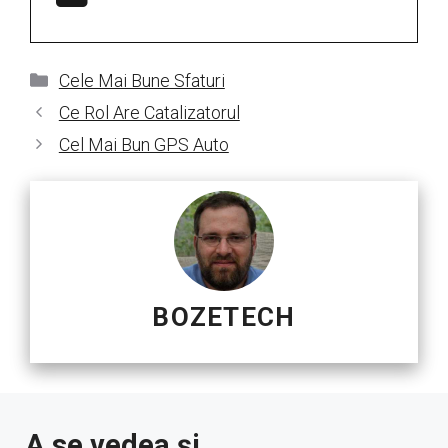
Categorii
Cele Mai Bune Sfaturi
Ce Rol Are Catalizatorul
Cel Mai Bun GPS Auto
BOZETECH
A se vedea și