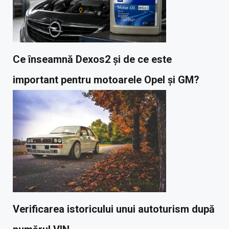
Ce înseamnă Dexos2 și de ce este
important pentru motoarele Opel și GM?
Verificarea istoricului unui autoturism după