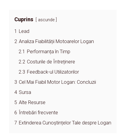
Cuprins
ascunde
1
Lead
2
Analiza Fiabilității Motoarelor Logan
2.1
Performanța în Timp
2.2
Costurile de Întreținere
2.3
Feedback-ul Utilizatorilor
3
Cel Mai Fiabil Motor Logan: Concluzii
4
Sursa
5
Alte Resurse
6
Întrebări frecvente
7
Extinderea Cunoștințelor Tale despre Logan