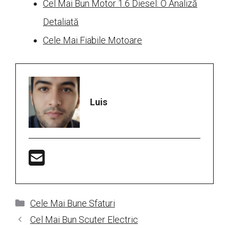
Cel Mai Bun Motor 1.6 Diesel: O Analiză
Detaliată
Cele Mai Fiabile Motoare
Luis
Categorii
Cele Mai Bune Sfaturi
Cel Mai Bun Scuter Electric