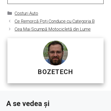
Categorii
Costuri Auto
Ce Remorcă Poți Conduce cu Categoria B
Cea Mai Scumpă Motocicletă din Lume
BOZETECH
A se vedea și