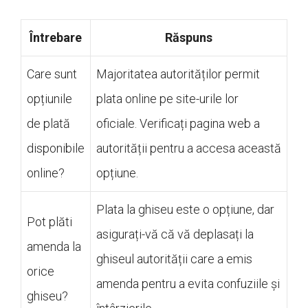
Întrebare
Răspuns
Care sunt
Majoritatea autorităților permit
opțiunile
plata online pe site-urile lor
de plată
oficiale. Verificați pagina web a
disponibile
autorității pentru a accesa această
online?
opțiune.
Plata la ghiseu este o opțiune, dar
Pot plăti
asigurați-vă că vă deplasați la
amenda la
ghiseul autorității care a emis
orice
amenda pentru a evita confuziile și
ghiseu?