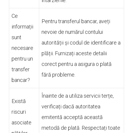
întârzierile.
Ce
Pentru transferul bancar, aveți
informații
nevoie de numărul contului
sunt
autorității și codul de identificare a
necesare
plății. Furnizați aceste detalii
pentru un
corect pentru a asigura o plată
transfer
fără probleme.
bancar?
Înainte de a utiliza servicii terțe,
Există
verificați dacă autoritatea
riscuri
emitentă acceptă această
asociate
metodă de plată. Respectați toate