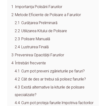
1
Importanța Polisării Farurilor
2
Metode Eficiente de Polisare a Farurilor
2.1
Curățarea Preliminară
2.2
Utilizarea Kitului de Polisare
2.3
Polisare Manuală
2.4
Lustruirea Finală
3
Prevenirea Opacității Farurilor
4
Întrebări frecvente
4.1
Cum pot preveni zgârieturile pe faruri?
4.2
Cât de des ar trebui să polisez farurile?
4.3
Există alternative la kiturile de polisare
specializate?
4.4
Cum pot proteja farurile împotriva factorilor