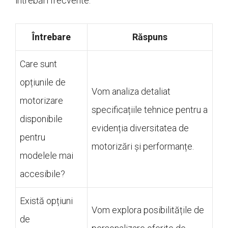
întrebări frecvente.
Întrebare
Răspuns
Care sunt
opțiunile de
Vom analiza detaliat
motorizare
specificațiile tehnice pentru a
disponibile
evidenția diversitatea de
pentru
motorizări și performanțe.
modelele mai
accesibile?
Există opțiuni
Vom explora posibilitățile de
de