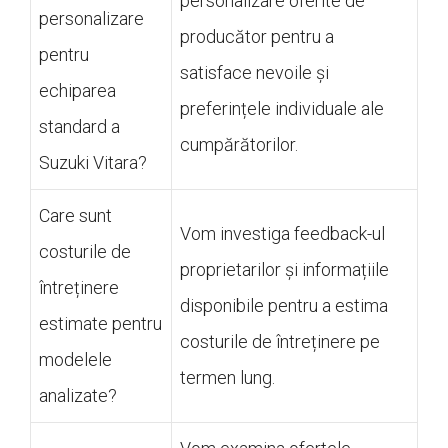
personalizare oferite de
personalizare
producător pentru a
pentru
satisface nevoile și
echiparea
preferințele individuale ale
standard a
cumpărătorilor.
Suzuki Vitara?
Care sunt
Vom investiga feedback-ul
costurile de
proprietarilor și informațiile
întreținere
disponibile pentru a estima
estimate pentru
costurile de întreținere pe
modelele
termen lung.
analizate?