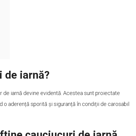
i de iarnă?
or de iarnă devine evidentă. Acestea sunt proiectate
ind o aderență sporită și siguranță în condiții de carosabil
ftine cauciucuri de iarnă