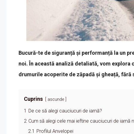
Bucură-te de siguranță și performanță la un pre
noi. În această analiză detaliată, vom explora op
drumurile acoperite de zăpadă și gheață, fără s
Cuprins
ascunde
1
De ce să alegi cauciucuri de iarnă?
2
Cum să alegi cele mai ieftine cauciucuri de iarnă 
2.1
Profilul Anvelopei