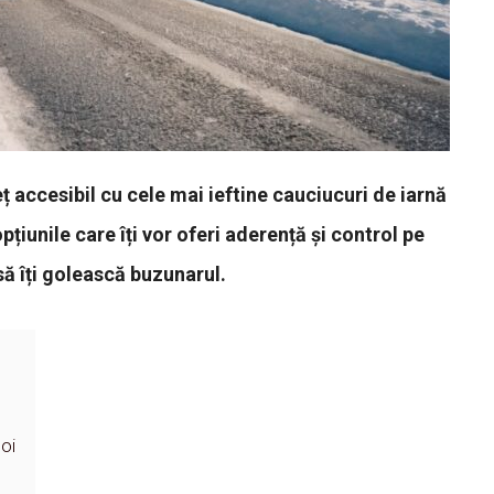
ț accesibil cu cele mai ieftine cauciucuri de iarnă
țiunile care îți vor oferi aderență și control pe
ă îți golească buzunarul.
noi