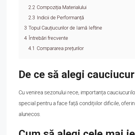
2.2
Compoziția Materialului
2.3
Indicii de Performanță
3
Topul Cauțiucurilor de Iarnă Ieftine
4
Întrebări frecvente
4.1
Compararea prețurilor
De ce să alegi cauciucur
Cu venirea sezonului rece, importanța cauciucuril
special pentru a face față condițiilor dificile, ofer
alunecos.
Cum să alegi cele mai ie