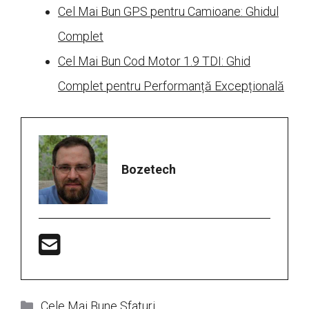
Cel Mai Bun GPS pentru Camioane: Ghidul
Complet
Cel Mai Bun Cod Motor 1.9 TDI: Ghid
Complet pentru Performanță Excepțională
Bozetech
Categorii
Cele Mai Bune Sfaturi