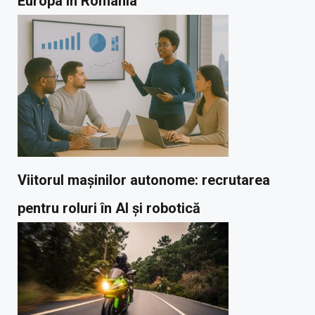
Europa în România
Viitorul mașinilor autonome: recrutarea
pentru roluri în AI și robotică