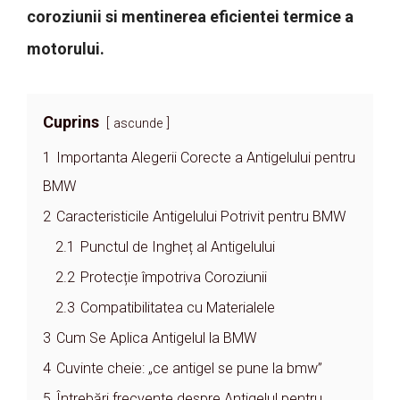
coroziunii si mentinerea eficientei termice a
motorului.
Cuprins
ascunde
1
Importanta Alegerii Corecte a Antigelului pentru
BMW
2
Caracteristicile Antigelului Potrivit pentru BMW
2.1
Punctul de Ingheț al Antigelului
2.2
Protecție împotriva Coroziunii
2.3
Compatibilitatea cu Materialele
3
Cum Se Aplica Antigelul la BMW
4
Cuvinte cheie: „ce antigel se pune la bmw”
5
Întrebări frecvente despre Antigelul pentru