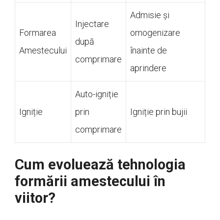
Admisie și
Injectare
Formarea
omogenizare
după
Amestecului
înainte de
comprimare
aprindere
Auto-igniție
Igniție
prin
Igniție prin bujii
comprimare
Cum evoluează tehnologia
formării amestecului în
viitor?