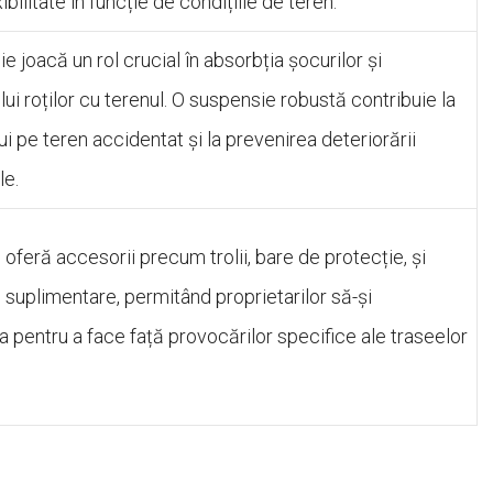
ibilitate în funcție de condițiile de teren.
 joacă un rol crucial în absorbția șocurilor și
i roților cu terenul. O suspensie robustă contribuie la
ui pe teren accidentat și la prevenirea deteriorării
le.
 oferă accesorii precum trolii, bare de protecție, și
 suplimentare, permitând proprietarilor să-și
 pentru a face față provocărilor specifice ale traseelor