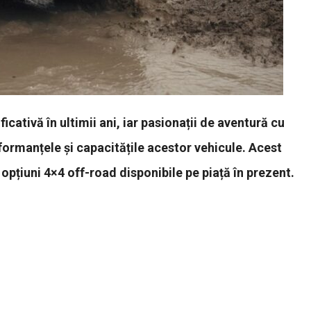
cativă în ultimii ani, iar pasionații de aventură cu
formanțele și capacitățile acestor vehicule. Acest
opțiuni 4×4 off-road disponibile pe piață în prezent.