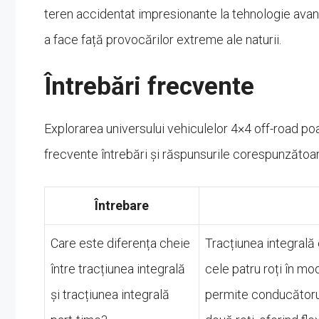
teren accidentat impresionante la tehnologie avans
a face față provocărilor extreme ale naturii.
Întrebări frecvente
Explorarea universului vehiculelor 4×4 off-road poa
frecvente întrebări și răspunsurile corespunzătoar
Întrebare
Care este diferența cheie
Tracțiunea integrală 
între tracțiunea integrală
cele patru roți în mo
și tracțiunea integrală
permite conducătorul