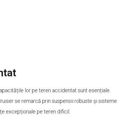
ntat
pacitățile lor pe teren accidentat sunt esențiale.
uiser se remarcă prin suspensii robuste și sisteme
e excepționale pe teren dificil.