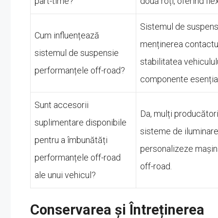
part-time?
două roți, oferind flex
Sistemul de suspensie
Cum influențează
menținerea contactulu
sistemul de suspensie
stabilitatea vehiculul
performanțele off-road?
componente esenția
Sunt accesorii
Da, mulți producători
suplimentare disponibile
sisteme de iluminare
pentru a îmbunătăți
personalizeze mașina
performanțele off-road
off-road.
ale unui vehicul?
Conservarea și Întreținerea