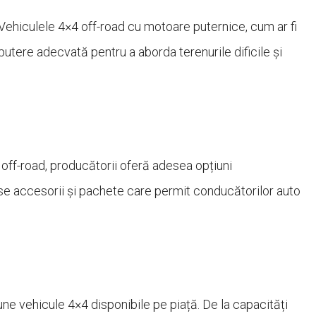
 Vehiculele 4×4 off-road cu motoare puternice, cum ar fi
tere adecvată pentru a aborda terenurile dificile și
 off-road, producătorii oferă adesea opțiuni
e accesorii și pachete care permit conducătorilor auto
e vehicule 4×4 disponibile pe piață. De la capacități