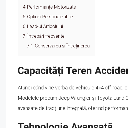
4
Performanțe Motorizate
5
Opțiuni Personalizabile
6
Lead-ul Articolului
7
Întrebări frecvente
7.1
Conservarea și Întreținerea
Capacități Teren Accide
Atunci când vine vorba de vehicule 4×4 off-road, ca
Modelele precum Jeep Wrangler și Toyota Land Cr
avansate de tracțiune integrală, oferind performanț
Tehnologie Avansată