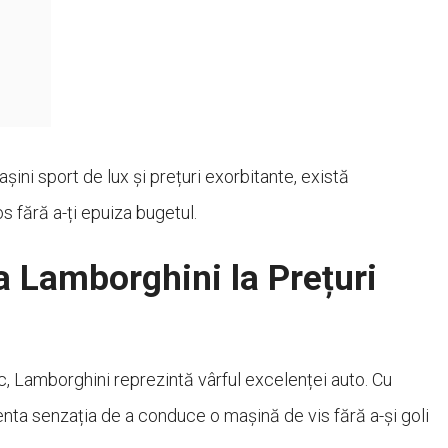
ni sport de lux și prețuri exorbitante, există
s fără a-ți epuiza bugetul.
a Lamborghini la Prețuri
sc, Lamborghini reprezintă vârful excelenței auto. Cu
nta senzația de a conduce o mașină de vis fără a-și goli