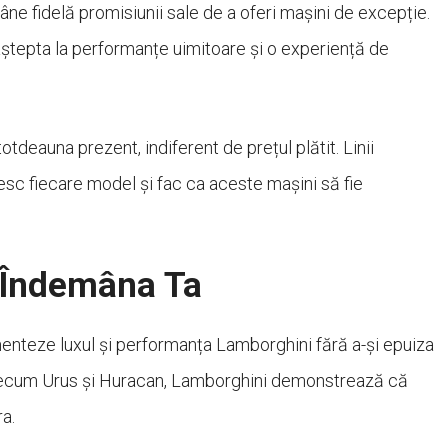
e fidelă promisiunii sale de a oferi mașini de excepție.
 aștepta la performanțe uimitoare și o experiență de
tdeauna prezent, indiferent de prețul plătit. Linii
inesc fiecare model și fac ca aceste mașini să fie
a Îndemâna Ta
menteze luxul și performanța Lamborghini fără a-și epuiza
precum Urus și Huracan, Lamborghini demonstrează că
ra.