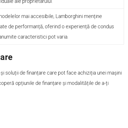
iduale ale proprietarului.
l modelelor mai accesibile, Lamborghini menține
cate de performanță, oferind o experiență de condus
anumite caracteristici pot varia.
țare
 soluții de finanțare care pot face achiziția unei mașini
peră opțiunile de finanțare și modalitățile de a-ți