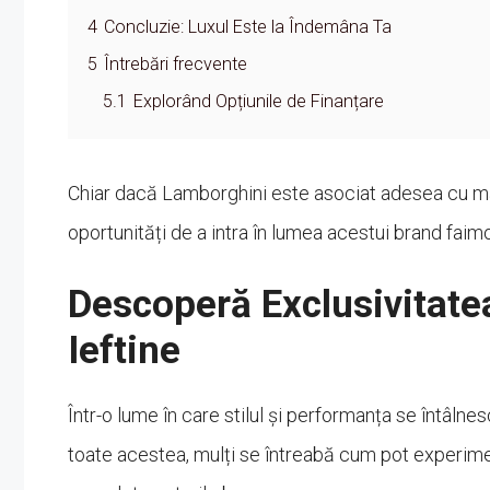
4
Concluzie: Luxul Este la Îndemâna Ta
5
Întrebări frecvente
5.1
Explorând Opțiunile de Finanțare
Chiar dacă Lamborghini este asociat adesea cu mași
oportunități de a intra în lumea acestui brand faimo
Descoperă Exclusivitate
Ieftine
Într-o lume în care stilul și performanța se întâlne
toate acestea, mulți se întreabă cum pot experime