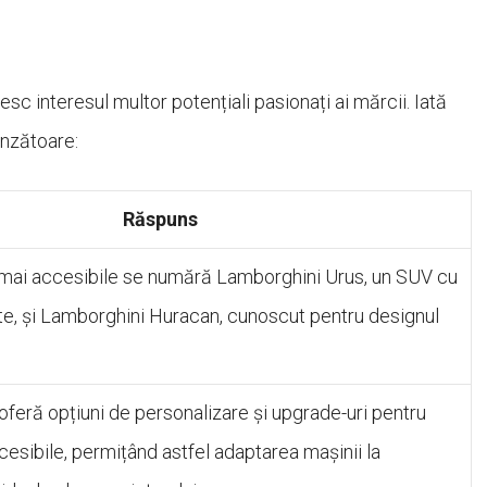
sc interesul multor potențiali pasionați ai mărcii. Iată
unzătoare:
Răspuns
e mai accesibile se numără Lamborghini Urus, un SUV cu
te, și Lamborghini Huracan, cunoscut pentru designul
oferă opțiuni de personalizare și upgrade-uri pentru
esibile, permițând astfel adaptarea mașinii la