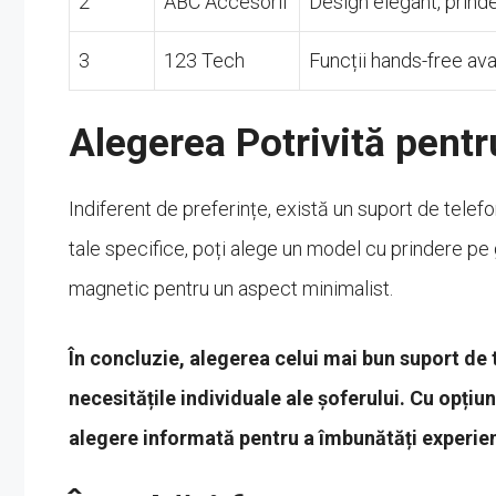
2
ABC Accesorii
Design elegant, prinde
3
123 Tech
Funcții hands-free av
Alegerea Potrivită pentr
Indiferent de preferințe, există un suport de telefo
tale specifice, poți alege un model cu prindere pe g
magnetic pentru un aspect minimalist.
În concluzie, alegerea celui mai bun suport de 
necesitățile individuale ale șoferului. Cu opțiun
alegere informată pentru a îmbunătăți experie