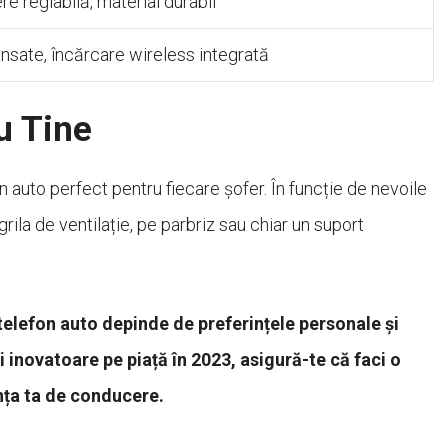
re reglabilă, material durabil
ansate, încărcare wireless integrată
u Tine
n auto perfect pentru fiecare șofer. În funcție de nevoile
rila de ventilație, pe parbriz sau chiar un suport
telefon auto depinde de preferințele personale și
i inovatoare pe piață în 2023, asigură-te că faci o
nța ta de conducere.