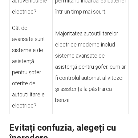
autovehiculele
permițând încărcarea bateriei
electrice?
într-un timp mai scurt.
Cât de
Majoritatea autoutilitarelor
avansate sunt
electrice moderne includ
sistemele de
sisteme avansate de
asistență
asistență pentru șofer, cum ar
pentru șofer
fi controlul automat al vitezei
oferite de
și asistența la păstrarea
autoutilitarele
benzii.
electrice?
Evitați confuzia, alegeți cu