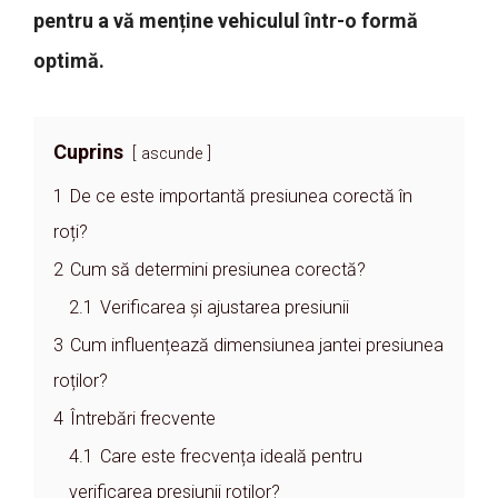
pentru a vă menține vehiculul într-o formă
optimă.
Cuprins
ascunde
1
De ce este importantă presiunea corectă în
roți?
2
Cum să determini presiunea corectă?
2.1
Verificarea și ajustarea presiunii
3
Cum influențează dimensiunea jantei presiunea
roților?
4
Întrebări frecvente
4.1
Care este frecvența ideală pentru
verificarea presiunii roților?